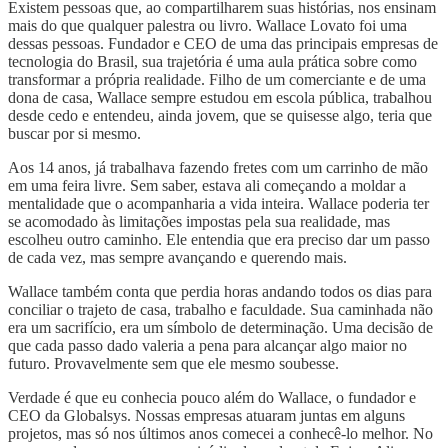
Existem pessoas que, ao compartilharem suas histórias, nos ensinam
mais do que qualquer palestra ou livro. Wallace Lovato foi uma
dessas pessoas. Fundador e CEO de uma das principais empresas de
tecnologia do Brasil, sua trajetória é uma aula prática sobre como
transformar a própria realidade. Filho de um comerciante e de uma
dona de casa, Wallace sempre estudou em escola pública, trabalhou
desde cedo e entendeu, ainda jovem, que se quisesse algo, teria que
buscar por si mesmo.
Aos 14 anos, já trabalhava fazendo fretes com um carrinho de mão
em uma feira livre. Sem saber, estava ali começando a moldar a
mentalidade que o acompanharia a vida inteira. Wallace poderia ter
se acomodado às limitações impostas pela sua realidade, mas
escolheu outro caminho. Ele entendia que era preciso dar um passo
de cada vez, mas sempre avançando e querendo mais.
Wallace também conta que perdia horas andando todos os dias para
conciliar o trajeto de casa, trabalho e faculdade. Sua caminhada não
era um sacrifício, era um símbolo de determinação. Uma decisão de
que cada passo dado valeria a pena para alcançar algo maior no
futuro. Provavelmente sem que ele mesmo soubesse.
Verdade é que eu conhecia pouco além do Wallace, o fundador e
CEO da Globalsys. Nossas empresas atuaram juntas em alguns
projetos, mas só nos últimos anos comecei a conhecê-lo melhor. No