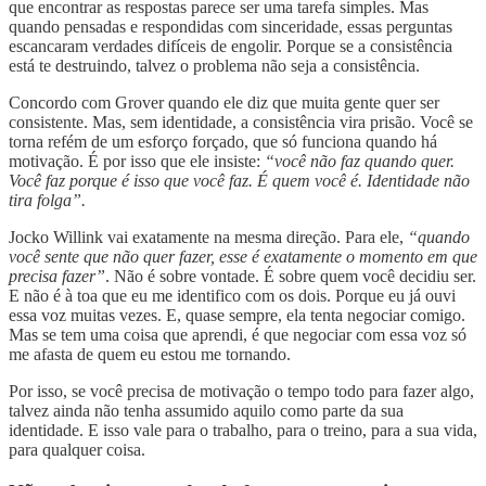
que encontrar as respostas parece ser uma tarefa simples. Mas
quando pensadas e respondidas com sinceridade, essas perguntas
escancaram verdades difíceis de engolir. Porque se a consistência
está te destruindo, talvez o problema não seja a consistência.
Concordo com Grover quando ele diz que muita gente quer ser
consistente. Mas, sem identidade, a consistência vira prisão. Você se
torna refém de um esforço forçado, que só funciona quando há
motivação. É por isso que ele insiste:
“você não faz quando quer.
Você faz porque é isso que você faz. É quem você é. Identidade não
tira folga”.
Jocko Willink vai exatamente na mesma direção. Para ele,
“quando
você sente que não quer fazer, esse é exatamente o momento em que
precisa fazer”
. Não é sobre vontade. É sobre quem você decidiu ser.
E não é à toa que eu me identifico com os dois. Porque eu já ouvi
essa voz muitas vezes. E, quase sempre, ela tenta negociar comigo.
Mas se tem uma coisa que aprendi, é que negociar com essa voz só
me afasta de quem eu estou me tornando.
Por isso, se você precisa de motivação o tempo todo para fazer algo,
talvez ainda não tenha assumido aquilo como parte da sua
identidade. E isso vale para o trabalho, para o treino, para a sua vida,
para qualquer coisa.