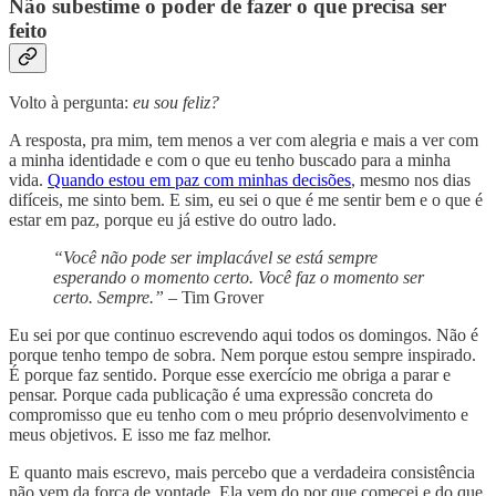
Não subestime o poder de fazer o que precisa ser
feito
Volto à pergunta:
eu sou feliz?
A resposta, pra mim, tem menos a ver com alegria e mais a ver com
a minha identidade e com o que eu tenho buscado para a minha
vida.
Quando estou em paz com minhas decisões
, mesmo nos dias
difíceis, me sinto bem. E sim, eu sei o que é me sentir bem e o que é
estar em paz, porque eu já estive do outro lado.
“Você não pode ser implacável se está sempre
esperando o momento certo. Você faz o momento ser
certo. Sempre.”
– Tim Grover
Eu sei por que continuo escrevendo aqui todos os domingos. Não é
porque tenho tempo de sobra. Nem porque estou sempre inspirado.
É porque faz sentido. Porque esse exercício me obriga a parar e
pensar. Porque cada publicação é uma expressão concreta do
compromisso que eu tenho com o meu próprio desenvolvimento e
meus objetivos. E isso me faz melhor.
E quanto mais escrevo, mais percebo que a verdadeira consistência
não vem da força de vontade. Ela vem do por que comecei e do que