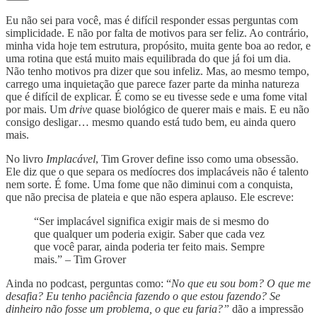
Eu não sei para você, mas é difícil responder essas perguntas com
simplicidade. E não por falta de motivos para ser feliz. Ao contrário,
minha vida hoje tem estrutura, propósito, muita gente boa ao redor, e
uma rotina que está muito mais equilibrada do que já foi um dia.
Não tenho motivos pra dizer que sou infeliz. Mas, ao mesmo tempo,
carrego uma inquietação que parece fazer parte da minha natureza
que é difícil de explicar. É como se eu tivesse sede e uma fome vital
por mais. Um
drive
quase biológico de querer mais e mais. E eu não
consigo desligar… mesmo quando está tudo bem, eu ainda quero
mais.
No livro
Implacável
, Tim Grover define isso como uma obsessão.
Ele diz que o que separa os medíocres dos implacáveis não é talento
nem sorte. É fome. Uma fome que não diminui com a conquista,
que não precisa de plateia e que não espera aplauso. Ele escreve:
“Ser implacável significa exigir mais de si mesmo do
que qualquer um poderia exigir. Saber que cada vez
que você parar, ainda poderia ter feito mais. Sempre
mais.” – Tim Grover
Ainda no podcast, perguntas como: “
No que eu sou bom? O que me
desafia? Eu tenho paciência fazendo o que estou fazendo? Se
dinheiro não fosse um problema, o que eu faria?”
dão a impressão