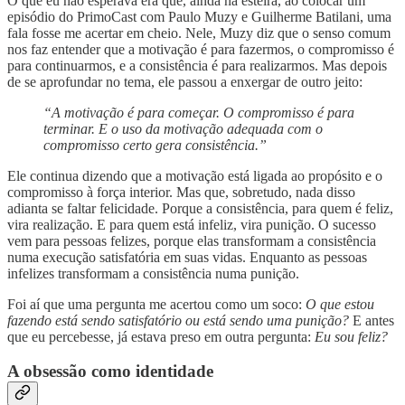
O que eu não esperava era que, ainda na esteira, ao colocar um
episódio do PrimoCast com Paulo Muzy e Guilherme Batilani, uma
fala fosse me acertar em cheio. Nele, Muzy diz que o senso comum
nos faz entender que a motivação é para fazermos, o compromisso é
para continuarmos, e a consistência é para realizarmos. Mas depois
de se aprofundar no tema, ele passou a enxergar de outro jeito:
“A motivação é para começar. O compromisso é para
terminar. E o uso da motivação adequada com o
compromisso certo gera consistência.”
Ele continua dizendo que a motivação está ligada ao propósito e o
compromisso à força interior. Mas que, sobretudo, nada disso
adianta se faltar felicidade. Porque a consistência, para quem é feliz,
vira realização. E para quem está infeliz, vira punição. O sucesso
vem para pessoas felizes, porque elas transformam a consistência
numa execução satisfatória em suas vidas. Enquanto as pessoas
infelizes transformam a consistência numa punição.
Foi aí que uma pergunta me acertou como um soco:
O que estou
fazendo está sendo satisfatório ou está sendo uma punição?
E antes
que eu percebesse, já estava preso em outra pergunta:
Eu sou feliz?
A obsessão como identidade