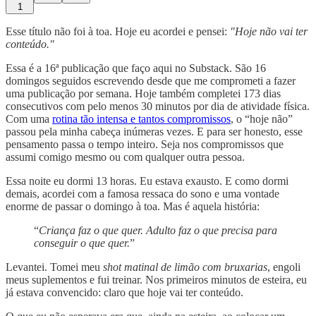
1
Esse título não foi à toa. Hoje eu acordei e pensei:
"Hoje não vai ter
conteúdo."
Essa é a 16ª publicação que faço aqui no Substack. São 16
domingos seguidos escrevendo desde que me comprometi a fazer
uma publicação por semana. Hoje também completei 173 dias
consecutivos com pelo menos 30 minutos por dia de atividade física.
Com uma
rotina tão intensa e tantos compromissos
, o “hoje não”
passou pela minha cabeça inúmeras vezes. E para ser honesto, esse
pensamento passa o tempo inteiro. Seja nos compromissos que
assumi comigo mesmo ou com qualquer outra pessoa.
Essa noite eu dormi 13 horas. Eu estava exausto. E como dormi
demais, acordei com a famosa ressaca do sono e uma vontade
enorme de passar o domingo à toa. Mas é aquela história:
“
Criança faz o que quer. Adulto faz o que precisa para
conseguir o que quer.
”
Levantei. Tomei meu
shot matinal de limão com bruxarias
, engoli
meus suplementos e fui treinar. Nos primeiros minutos de esteira, eu
já estava convencido: claro que hoje vai ter conteúdo.