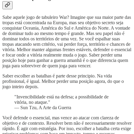
Sabe aquele jogo de tabuleiro War? Imagine que sua maior parte das
tropas está concentrada na Europa, mas seu objetivo secreto seja
conquistar Oceania, América do Sul e América do Norte. A vontade
de dominar tudo ao mesmo tempo é grande. Mas seu papel não é
dominar todos os territórios de uma vez. Se você espalhar suas
tropas atacando sem critério, vai perder força, território e chances de
vitória. Melhor manter algumas frentes estáveis, defender o essencial
e focar onde a vitória realmente muda o jogo. Saber perder uma
posição hoje para ganhar a guerra amanhã é o que diferencia quem
joga para sobreviver de quem joga para vencer.
Saber escolher as batalhas é parte desse principio. Na vida
profissional, é igual. Melhor perder uma posição agora, do que o
jogo inteiro depois.
"Invencibilidade está na defesa; a possibilidade de
vitória, no ataque."
— Sun Tzu, A Arte da Guerra
Você defende o essencial, mas vence ao atacar com clareza de
objetivo e de contexto. Resolver bem não é necessariamente resolver
rápido. É agir com estratégia. Por isso, escolher a batalha certa exige
priorizar problemas com base em impacto, tempo e recursos