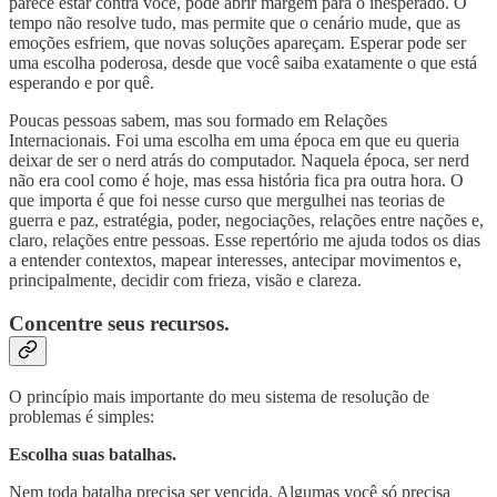
parece estar contra você, pode abrir margem para o inesperado. O
tempo não resolve tudo, mas permite que o cenário mude, que as
emoções esfriem, que novas soluções apareçam. Esperar pode ser
uma escolha poderosa, desde que você saiba exatamente o que está
esperando e por quê.
Poucas pessoas sabem, mas sou formado em Relações
Internacionais. Foi uma escolha em uma época em que eu queria
deixar de ser o nerd atrás do computador. Naquela época, ser nerd
não era cool como é hoje, mas essa história fica pra outra hora. O
que importa é que foi nesse curso que mergulhei nas teorias de
guerra e paz, estratégia, poder, negociações, relações entre nações e,
claro, relações entre pessoas. Esse repertório me ajuda todos os dias
a entender contextos, mapear interesses, antecipar movimentos e,
principalmente, decidir com frieza, visão e clareza.
Concentre seus recursos.
O princípio mais importante do meu sistema de resolução de
problemas é simples:
Escolha suas batalhas.
Nem toda batalha precisa ser vencida. Algumas você só precisa